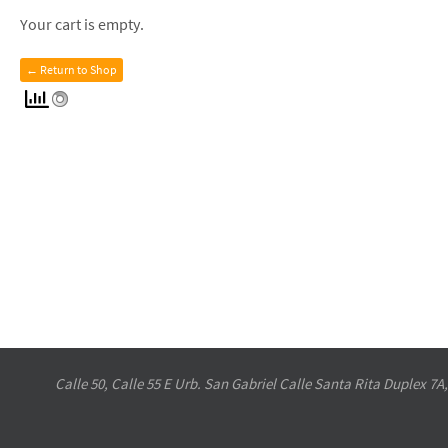
Your cart is empty.
← Return to Shop
Calle 50, Calle 55 E Urb. San Gabriel Calle Santa Rita Duplex 