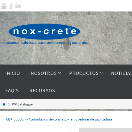
INICIO
NOSOTROS
PRODUCTOS
NOTICIA
FAQ’S
RECURSOS
WP Catalogue
All Products
>>
Acumulación de concreto y removedores de salpicadura